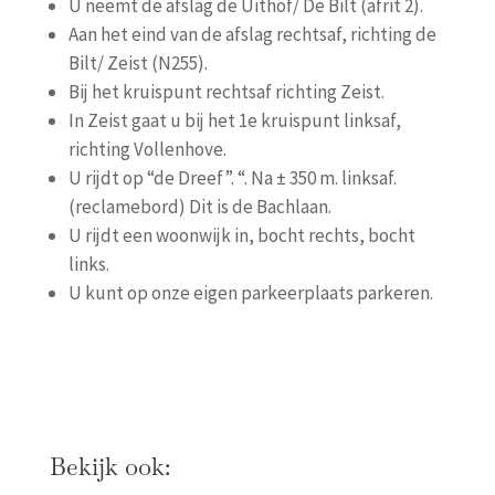
U neemt de afslag de Uithof/ De Bilt (afrit 2).
Aan het eind van de afslag rechtsaf, richting de
Bilt/ Zeist (N255).
Bij het kruispunt rechtsaf richting Zeist.
In Zeist gaat u bij het 1e kruispunt linksaf,
richting Vollenhove.
U rijdt op “de Dreef”. “. Na ± 350 m. linksaf.
(reclamebord) Dit is de Bachlaan.
U rijdt een woonwijk in, bocht rechts, bocht
links.
U kunt op onze eigen parkeerplaats parkeren.
Bekijk ook: