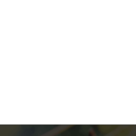
Dit is niet zomaar een avondje uit… dit is
een beleving. Of je nu jong of oud bent, een
echte...