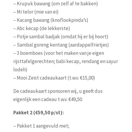
– Krupuk bawang (om zelf af te bakken)
– Mi telor (mie van ei)
– Kacang bawang (knoflookpinda’s)
– Abc kecap (de lekkerste)
– Potje sambal badjak (omdat hij er bij hoort)
– Sambal goreng kentang (aardappelfrietjes)
– 3 boemboes (voor het maken van je eigen
rijsttafelgerechten; babi kecap, rendang en sayur
lodeh)
– Mooi Zeist cadeaukaart (t.w.v. €15,00)
De cadeaukaart sponsoren wij, u geeft dus
eigenlijk een cadeau t.w.v. €49,50.
Pakket 2 (€59,50 p/st):
– Pakket 1 aangevuld met;