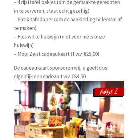
– 4 rijsttafel bakjes (om de gemaakte gerechten
in te serveren, staat echt gezellig)
– Batik tafelloper (om de aankleding helemaal af
te maken)
– Fles witte huiswijn (niet voor niets onze
huiswijn)
– Mooi Zeist cadeaukaart (t.w.v. €25,00)
De cadeaukaart sponsoren wij, u geeft dus
eigenlijk een cadeau t.w.v. €84,50.