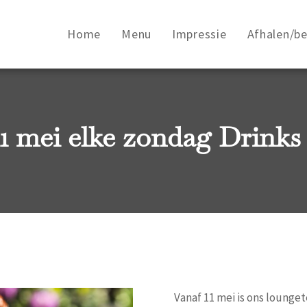
Home
Menu
Impressie
Afhalen/b
1 mei elke zondag Drinks
Vanaf 11 mei is ons lounge