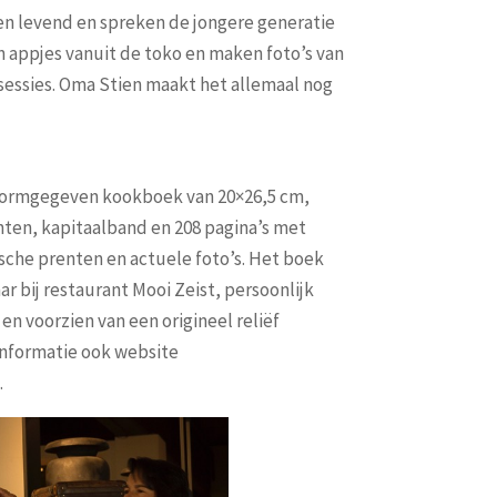
n levend en spreken de jongere generatie
n appjes vanuit de toko en maken foto’s van
sessies. Oma Stien maakt het allemaal nog
vormgegeven kookboek van 20×26,5 cm,
linten, kapitaalband en 208 pagina’s met
ische prenten en actuele foto’s. Het boek
aar bij restaurant Mooi Zeist, persoonlijk
n voorzien van een origineel reliëf
informatie ook website
.