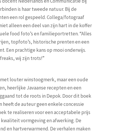
ns docent Nederlands en Communicatie bij
rbinden is haar tweede natuur. Bij de
en een rol gespeeld. Collega/fotograaf
iet alleen een deel van zijn hart in de koffer
ele food foto’s en familieportretten. “Alles
rijen, topfoto’s, historische prenten en een
nt. Een prachtige kans op mooi onderwijs.
eaks, wij zijn trots!”
 met louter winstoogmerk, maar een oude
len, heerlijke Javaanse recepten en een
ggaand tot de roots in Depok. Door dit boek
en heeft de auteur geen enkele concessie
ek te realiseren voor een acceptabele prijs
 kwaliteit vormgeving en afwerking. De
ovend en hartverwarmend. De verhalen maken