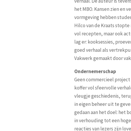
verhaal. De auteur is teve
het MBO. Kansen zien en ve
vormgeving hebben student
Hilco van de Kraats stopte n
vol recepten, maar ook actu
lag er: kooksessies, proeve
goed verhaal als vertrekpu
Vakwerk gemaakt door vakfr
Ondernemerschap
Geen commercieel project
koffer vol sfeervolle verha
vleugje geschiedenis, teru
in eigen beheer uit te gev
gedaan aan het doel: het bo
in verhouding tot een hoge
reacties van lezers zijn l