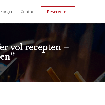
ezorgen
Contact
Reserveren
fer vol recepten –
ien”