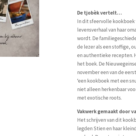
De tjobèk vertelt…
In dit sfeervolle kookboek
levensverhaal van haar oma 
wordt. De familiegeschied
de lezer als een stoffige, o
en authentieke recepten. H
het boek. De Nieuwegeins
november een van de eers
‘een kookboek met een snuf
niet alleen herkenbaar voo
met exotische roots.
Vakwerk gemaakt door va
Het schrijven van dit kook
legden Stien en haar klein