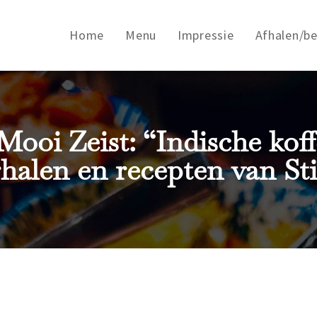
Home
Menu
Impressie
Afhalen/b
Mooi Zeist: “Indische kof
halen en recepten van St