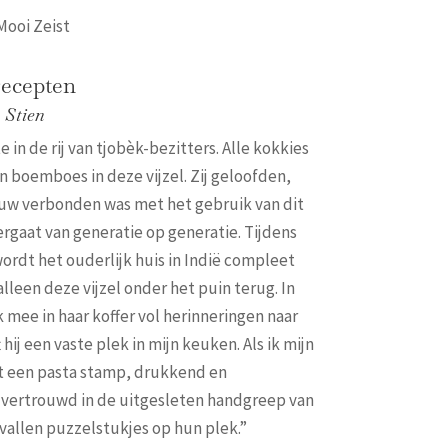
 Mooi Zeist
recepten
 Stien
e in de rij van tjobèk-bezitters. Alle kokkies
n boemboes in deze vijzel. Zij geloofden,
uw verbonden was met het gebruik van dit
ergaat van generatie op generatie. Tijdens
rdt het ouderlijk huis in Indië compleet
alleen deze vijzel onder het puin terug. In
 mee in haar koffer vol herinneringen naar
hij een vaste plek in mijn keuken. Als ik mijn
 een pasta stamp, drukkend en
 vertrouwd in de uitgesleten handgreep van
allen puzzelstukjes op hun plek.”