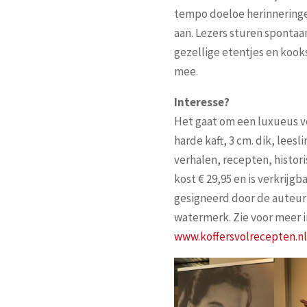
tempo doeloe herinneringe
aan. Lezers sturen spontaa
gezellige etentjes en kook
mee.
Interesse?
Het gaat om een luxueus 
harde kaft, 3 cm. dik, lees
verhalen, recepten, histor
kost € 29,95 en is verkrijgb
gesigneerd door de auteur e
watermerk. Zie voor meer 
www.koffersvolrecepten.nl