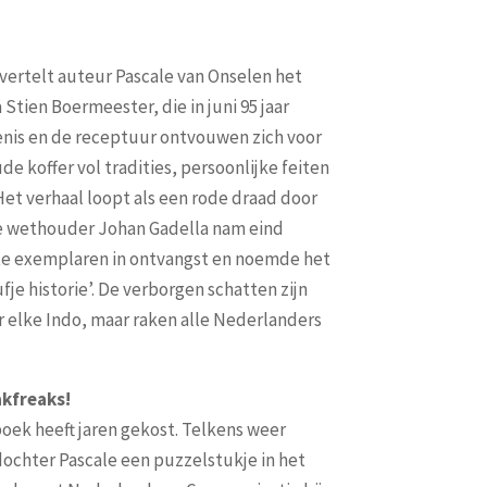
 vertelt auteur Pascale van Onselen het
Stien Boermeester, die in juni 95 jaar
enis en de receptuur ontvouwen zich voor
ude koffer vol tradities, persoonlijke feiten
et verhaal loopt als een rode draad door
e wethouder Johan Gadella nam eind
te exemplaren in ontvangst en noemde het
je historie’. De verborgen schatten zijn
r elke Indo, maar raken alle Nederlanders
kfreaks!
boek heeft jaren gekost. Telkens weer
dochter Pascale een puzzelstukje in het